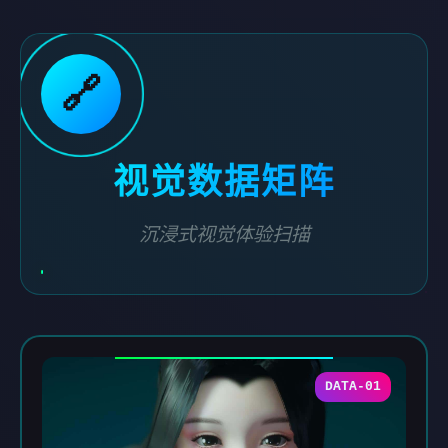
🔗
视觉数据矩阵
沉浸式视觉体验扫描
DATA-01