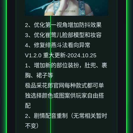
2、优化第一视角增加防抖效果
3、优化崔莺儿脸部模型和妆容
4、修复绯燕斗法看向异常
V1.2.0 重大更新-2024.10.25
1、增加新的部位装扮，肚兜、裹
胸、裙子等
极品采花郎官网每种款式都可单
独选择颜色或图案供玩家自由搭
配
2、剧情配音重制（无常相关暂时
不变）