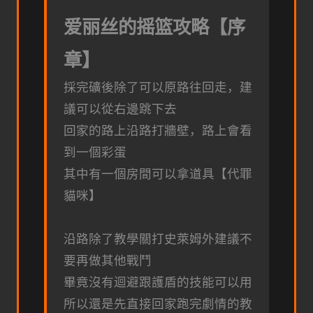
爱丽丝的摇篮攻略【序
章】
採完礦後除了可以原路往回走，建
議可以從右邊跳下去
回家的路上沿路打牆壁，路上會看
到一個彩蛋
其中有一個房間可以拿道具【代罪
貓咪】
沿路除了教學關打史萊姆外建議不
要再做其他戰鬥
畢竟沒有迴避跟護盾的技能可以用
所以還是先直接回家跑完劇情的教