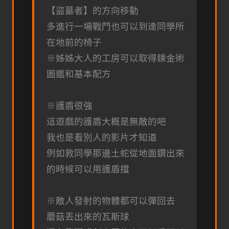
【盜墓者】的方向移動
多進行一場戰鬥也可以到達同學所
在地前的椅子
※姊姊大人的工房可以取得鍊金術
圖鑑和基本配方
※護盾很強
這遊戲的護盾大概是無敵的吧
我也是看別人的影片才知道
例如救同學那邊土蛇從地面鑽出來
的時候可以用護盾擋
※敵人發射的物體都可以彈回去
蘑菇丟出來的瓦斯球