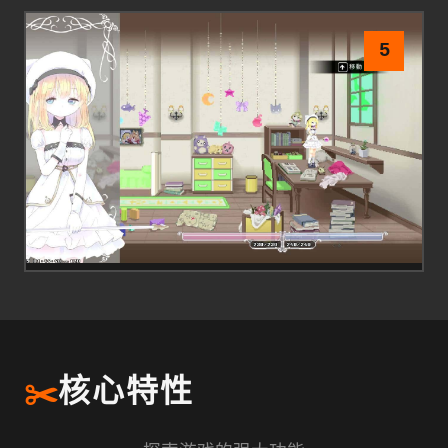
5
✂️
核心特性