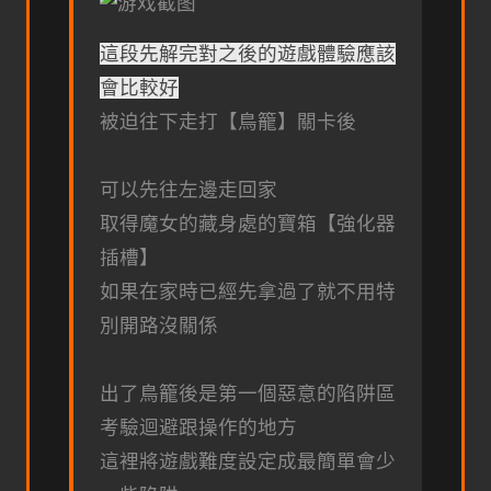
這段先解完對之後的遊戲體驗應該
會比較好
被迫往下走打【鳥籠】關卡後
可以先往左邊走回家
取得魔女的藏身處的寶箱【強化器
插槽】
如果在家時已經先拿過了就不用特
別開路沒關係
出了鳥籠後是第一個惡意的陷阱區
考驗迴避跟操作的地方
這裡將遊戲難度設定成最簡單會少