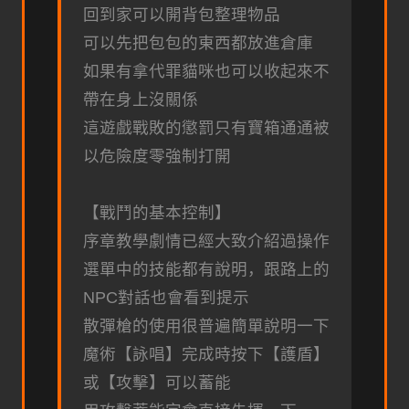
回到家可以開背包整理物品
可以先把包包的東西都放進倉庫
如果有拿代罪貓咪也可以收起來不
帶在身上沒關係
這遊戲戰敗的懲罰只有寶箱通通被
以危險度零強制打開
【戰鬥的基本控制】
序章教學劇情已經大致介紹過操作
選單中的技能都有說明，跟路上的
NPC對話也會看到提示
散彈槍的使用很普遍簡單說明一下
魔術【詠唱】完成時按下【護盾】
或【攻擊】可以蓄能