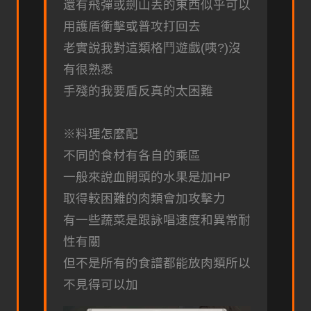
還有飛彈或劍山丟的東西似乎可以
用護盾衝擊或普攻打回去
老實說我對這類格鬥遊戲(咦?)沒
有很熟悉
手殘的我要盾反真的太困難
※料理怎麼配
不同的食材有各自的乘區
一般來說血開頭的水果是加HP
取得較困難的肉類會加攻擊力
有一些蔬菜是跟詠唱速度和異常耐
性有關
但不是所有的食譜都能放肉類所以
不見得可以加