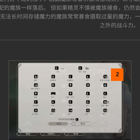
配的魔族一样落后。 但如果精灵不慎被魔族捕食，仍然
于无法长时间存储魔力的魔族常常暴食摄取过量的魔力，
之外的战斗力。
2