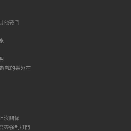
其他戰鬥
能
明
G遊戲的樂趣在
上沒關係
度零強制打開