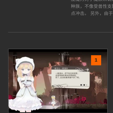
种族，不像受兽性支
点冲击。 另外，由
1