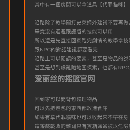
其中有一個房間可以拿道具【代罪貓咪】
沿路除了教學關打史萊姆外建議不要再做
畢竟沒有迴避跟護盾的技能可以用
所以還是先直接回家跑完劇情的教學拿技
跟NPC的對話建議都要看完
沿路上可以閱讀的要素，甚至是物品的說
甚至是想到處亂跑地圖探索，也都有RP
爱丽丝的摇篮官网
回到家可以開背包整理物品
可以先把包包的東西都放進倉庫
如果有拿代罪貓咪也可以收起來不帶在身
這遊戲戰敗的懲罰只有寶箱通通被以危險