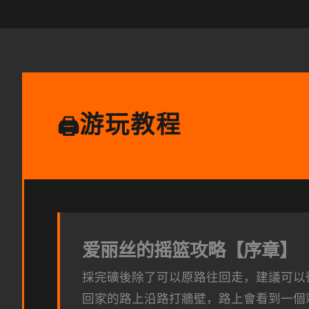
游玩教程
🖨️
爱丽丝的摇篮攻略【序章】
採完礦後除了可以原路往回走，建議可以
回家的路上沿路打牆壁，路上會看到一個