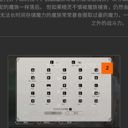
配的魔族一样落后。 但如果精灵不慎被魔族捕食，仍然
于无法长时间存储魔力的魔族常常暴食摄取过量的魔力，
之外的战斗力。
2