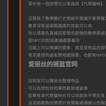
其中有一個房間可以拿道具【代罪貓咪】
沿路除了教學關打史萊姆外建議不要再做
畢竟沒有迴避跟護盾的技能可以用
所以還是先直接回家跑完劇情的教學拿技
跟NPC的對話建議都要看完
沿路上可以閱讀的要素，甚至是物品的說
甚至是想到處亂跑地圖探索，也都有RP
爱丽丝的摇篮官网
回到家可以開背包整理物品
可以先把包包的東西都放進倉庫
如果有拿代罪貓咪也可以收起來不帶在身
這遊戲戰敗的懲罰只有寶箱通通被以危險