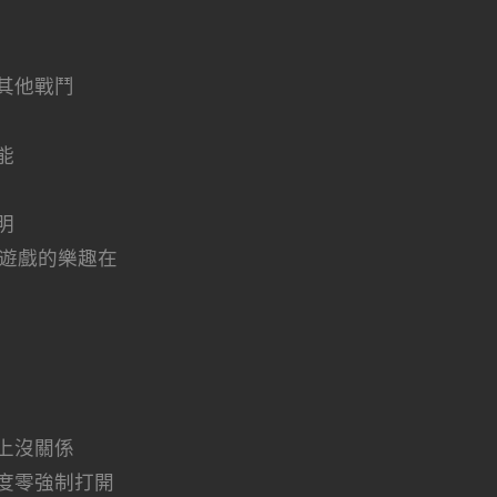
其他戰鬥
能
明
G遊戲的樂趣在
上沒關係
度零強制打開