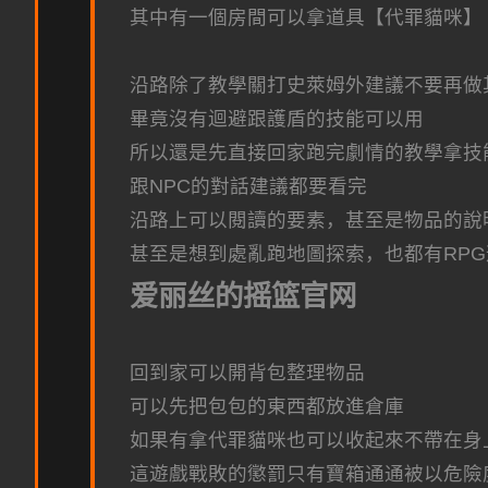
其中有一個房間可以拿道具【代罪貓咪】
沿路除了教學關打史萊姆外建議不要再做
畢竟沒有迴避跟護盾的技能可以用
所以還是先直接回家跑完劇情的教學拿技
跟NPC的對話建議都要看完
沿路上可以閱讀的要素，甚至是物品的說
甚至是想到處亂跑地圖探索，也都有RP
爱丽丝的摇篮官网
回到家可以開背包整理物品
可以先把包包的東西都放進倉庫
如果有拿代罪貓咪也可以收起來不帶在身
這遊戲戰敗的懲罰只有寶箱通通被以危險