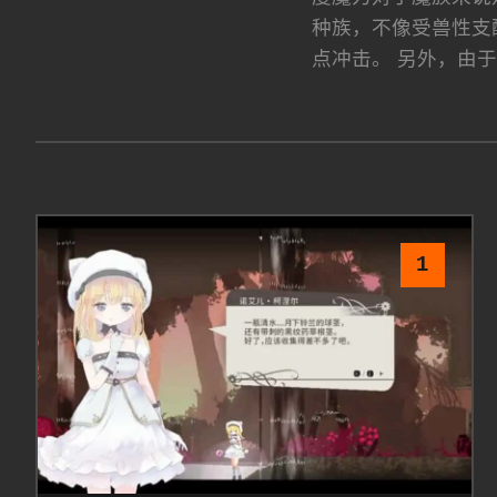
种族，不像受兽性支
点冲击。 另外，由
1