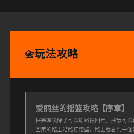
玩法攻略
📇
爱丽丝的摇篮攻略【序章】
採完礦後除了可以原路往回走，建議可以
回家的路上沿路打牆壁，路上會看到一個