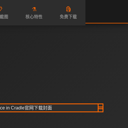

⚗️
🗿
截图
核心特性
免费下载