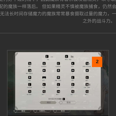
配的魔族一样落后。 但如果精灵不慎被魔族捕食，仍然
于无法长时间存储魔力的魔族常常暴食摄取过量的魔力，
之外的战斗力。
2