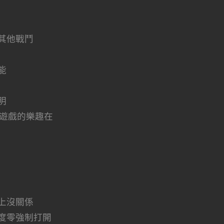
其他戰鬥
能
明
G遊戲的樂趣在
上沒關係
度零強制打開