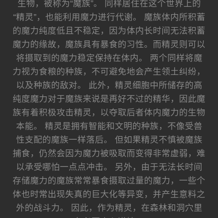
生物，被称为“魔族”。 同样居住在这个世界上的
“精灵”，也能利用魔力进行代谢。 魔族体内所积蓄
的魔力纯度低且不稳定，因为体内长时间无法积蓄
魔力的缘故，魔族具有暴食的习性。而精灵则可以
将摄取到的魔力稳定保持在体内。 两个同样将魔
力视为食粮的种族，不可避免地会产生领土纠纷，
以及种族的敌对。 此外，精灵细胞中所储存的高
纯度魔力对于魔族来说是再好不过的精华，因此魔
族有着积极攻击精灵，以夺取后者体内魔力的生物
本能。 精灵是拥有智能和文明的种族，不像受兽
性支配的魔族一样落后。 但如果精灵不慎被魔族
捕食，仍然会因为魔力被吸取而变得非常虚弱，难
以承受哪怕一点点冲击。 另外，由于无法长时间
存储魔力的魔族常常暴食摄取过量的魔力，一些个
体也时常出现失真的巨大化等异变，并产生意料之
外的战斗力。 因此，作为精灵，在森林和洞穴里