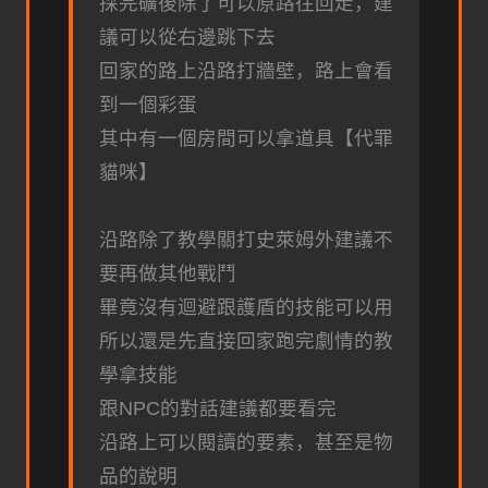
採完礦後除了可以原路往回走，建
議可以從右邊跳下去
回家的路上沿路打牆壁，路上會看
到一個彩蛋
其中有一個房間可以拿道具【代罪
貓咪】
沿路除了教學關打史萊姆外建議不
要再做其他戰鬥
畢竟沒有迴避跟護盾的技能可以用
所以還是先直接回家跑完劇情的教
學拿技能
跟NPC的對話建議都要看完
沿路上可以閱讀的要素，甚至是物
品的說明