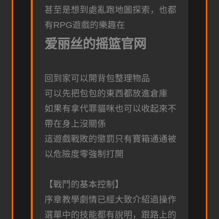
甚至是想到處亂跑地圖探索，也都
有RPG遊戲的樂趣在
爱丽丝的摇篮官网
回到家可以開背包整理物品
可以先把包包的東西都放進倉庫
如果有拿代罪貓咪也可以收起來不
帶在身上沒關係
這遊戲戰敗的懲罰只有寶箱通通被
以危險度零強制打開
【戰鬥的基本控制】
序章教學劇情已經大致介紹過操作
選單中的技能都有說明，跟路上的