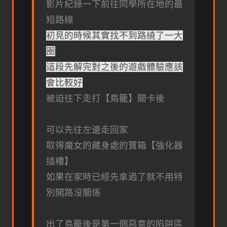
影片紀錄一下前往同學所在地的最
短路線
初見的時候其實找不到路繞了一大
圈
這段先解完對之後的遊戲體驗應該
會比較好
被迫往下走打【鳥籠】關卡後
可以先往左邊走回家
取得魔女的藏身處的寶箱【強化器
插槽】
如果在家時已經先拿過了就不用特
別開路沒關係
出了鳥籠後是第一個惡意的陷阱區