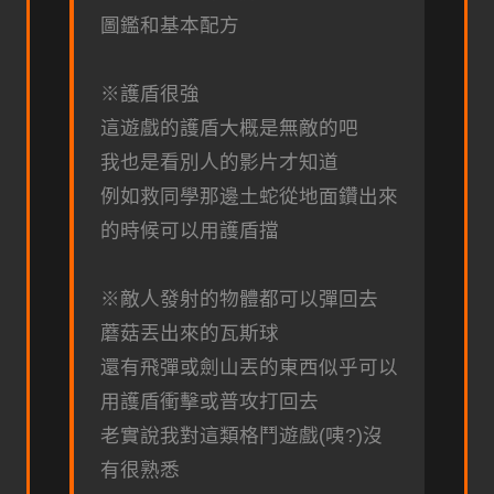
圖鑑和基本配方
※護盾很強
這遊戲的護盾大概是無敵的吧
我也是看別人的影片才知道
例如救同學那邊土蛇從地面鑽出來
的時候可以用護盾擋
※敵人發射的物體都可以彈回去
蘑菇丟出來的瓦斯球
還有飛彈或劍山丟的東西似乎可以
用護盾衝擊或普攻打回去
老實說我對這類格鬥遊戲(咦?)沒
有很熟悉