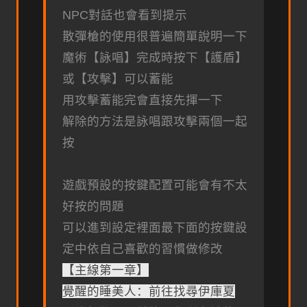
NPC對話也會看到提示
散彈槍的使用很普遍簡單說明一下
魔術【詠唱】完成時按下【護盾】
或【攻擊】可以蓄能
用攻擊蓄能完會直接先揮一下
解除的方法是詠唱跟攻擊兩個一起
按
遊戲預設的按鍵配置可能會有不太
好按的問題
可以進到設定裡面最下面的按鍵設
定中依自己喜歡的習慣做修改
【主線第一章】
覺醒的睡美人：前往找尋伊庫夏