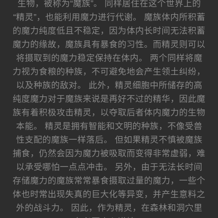
生物，被称为“魔族”。 同样居住在这个世界上的
“精灵”，也能利用魔力进行代谢。 魔族体内所积蓄
的魔力纯度低且不稳定，因为体内长时间无法积蓄
魔力的缘故，魔族具有暴食的习性。而精灵则可以
将摄取到的魔力稳定保持在体内。 两个同样将魔
力视为食粮的种族，不可避免地会产生领土纠纷，
以及种族的敌对。 此外，精灵细胞中所储存的高
纯度魔力对于魔族来说是再好不过的精华，因此魔
族有着积极攻击精灵，以夺取后者体内魔力的生物
本能。 精灵是拥有智能和文明的种族，不像受兽
性支配的魔族一样落后。 但如果精灵不慎被魔族
捕食，仍然会因为魔力被吸取而变得非常虚弱，难
以承受哪怕一点点冲击。 另外，由于无法长时间
存储魔力的魔族常常暴食摄取过量的魔力，一些个
体也时常出现失真的巨大化等异变，并产生意料之
外的战斗力。 因此，作为精灵，在森林和洞穴里