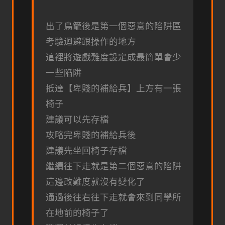
出了鳥籠後是第一個惡意的陷阱區
考驗迴避跟操作的地方
這裡將遊戲難度設定成最簡單會少
一些陷阱
抵達【卑賤的補給兵】上方有一張
椅子
建議可以先存檔
攻略完卑賤的補給兵後
建議先坐回椅子存檔
繼續往下走就是第二個惡意的陷阱
這邊改難度就沒有變化了
通過後往右往下走就會來到同學所
在地前的椅子了