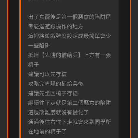
出了鳥籠後是第一個惡意的陷阱區
考驗迴避跟操作的地方
這裡將遊戲難度設定成最簡單會少
一些陷阱
抵達【卑賤的補給兵】上方有一張
椅子
建議可以先存檔
攻略完卑賤的補給兵後
建議先坐回椅子存檔
繼續往下走就是第二個惡意的陷阱
這邊改難度就沒有變化了
通過後往右往下走就會來到同學所
在地前的椅子了