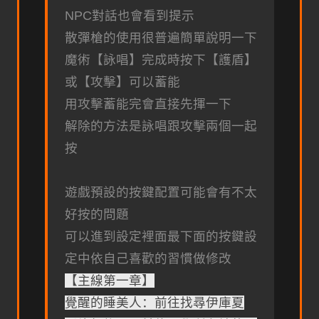
NPC對話也會看到提示
散彈槍的使用很普遍簡單說明一下
魔術【詠唱】完成時按下【護盾】
或【攻擊】可以蓄能
用攻擊蓄能完會直接先揮一下
解除的方法是詠唱跟攻擊兩個一起
按
遊戲預設的按鍵配置可能會有不太
好按的問題
可以進到設定裡面最下面的按鍵設
定中依自己喜歡的習慣做修改
【主線第一章】
覺醒的睡美人：前往找尋伊庫夏