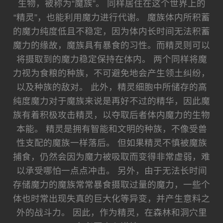
生物，被称为“魔族”。 同样居住在这个世界上的
“精灵”，也能利用魔力进行代谢。 魔族体内所积蓄
的魔力纯度低且不稳定，因为体内长时间无法积蓄
魔力的缘故，魔族具有暴食的习性。而精灵则可以
将摄取到的魔力稳定保持在体内。 两个同样将魔
力视为食粮的种族，不可避免地会产生领土纠纷，
以及种族的敌对。 此外，精灵细胞中所储存的高
纯度魔力对于魔族来说是再好不过的精华，因此魔
族有着积极攻击精灵，以夺取后者体内魔力的生物
本能。 精灵是拥有智能和文明的种族，不像受兽
性支配的魔族一样落后。 但如果精灵不慎被魔族
捕食，仍然会因为魔力被吸取而变得非常虚弱，难
以承受哪怕一点点冲击。 另外，由于无法长时间
存储魔力的魔族常常暴食摄取过量的魔力，一些个
体也时常出现失真的巨大化等异变，并产生意料之
外的战斗力。 因此，作为精灵，在森林和洞穴里