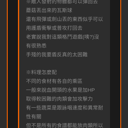
※敵人發射的物體都可以彈回去
蘑菇丟出來的瓦斯球
還有飛彈或劍山丟的東西似乎可以
用護盾衝擊或普攻打回去
老實說我對這類格鬥遊戲(咦?)沒
有很熟悉
手殘的我要盾反真的太困難
※料理怎麼配
不同的食材有各自的乘區
一般來說血開頭的水果是加HP
取得較困難的肉類會加攻擊力
有一些蔬菜是跟詠唱速度和異常耐
性有關
但不是所有的食譜都能放肉類所以