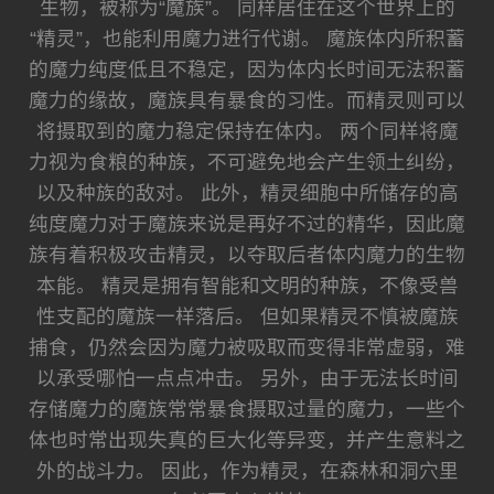
生物，被称为“魔族”。 同样居住在这个世界上的
“精灵”，也能利用魔力进行代谢。 魔族体内所积蓄
的魔力纯度低且不稳定，因为体内长时间无法积蓄
魔力的缘故，魔族具有暴食的习性。而精灵则可以
将摄取到的魔力稳定保持在体内。 两个同样将魔
力视为食粮的种族，不可避免地会产生领土纠纷，
以及种族的敌对。 此外，精灵细胞中所储存的高
纯度魔力对于魔族来说是再好不过的精华，因此魔
族有着积极攻击精灵，以夺取后者体内魔力的生物
本能。 精灵是拥有智能和文明的种族，不像受兽
性支配的魔族一样落后。 但如果精灵不慎被魔族
捕食，仍然会因为魔力被吸取而变得非常虚弱，难
以承受哪怕一点点冲击。 另外，由于无法长时间
存储魔力的魔族常常暴食摄取过量的魔力，一些个
体也时常出现失真的巨大化等异变，并产生意料之
外的战斗力。 因此，作为精灵，在森林和洞穴里