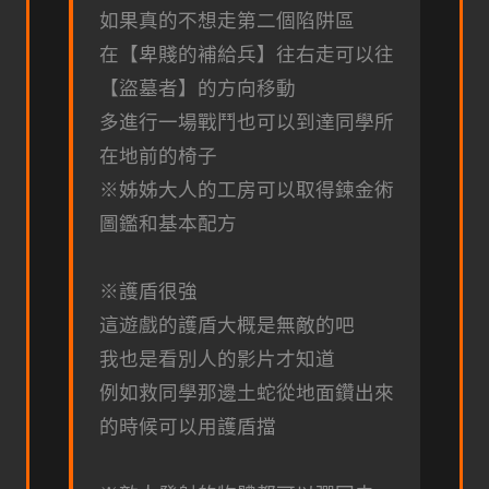
如果真的不想走第二個陷阱區
在【卑賤的補給兵】往右走可以往
【盜墓者】的方向移動
多進行一場戰鬥也可以到達同學所
在地前的椅子
※姊姊大人的工房可以取得鍊金術
圖鑑和基本配方
※護盾很強
這遊戲的護盾大概是無敵的吧
我也是看別人的影片才知道
例如救同學那邊土蛇從地面鑽出來
的時候可以用護盾擋