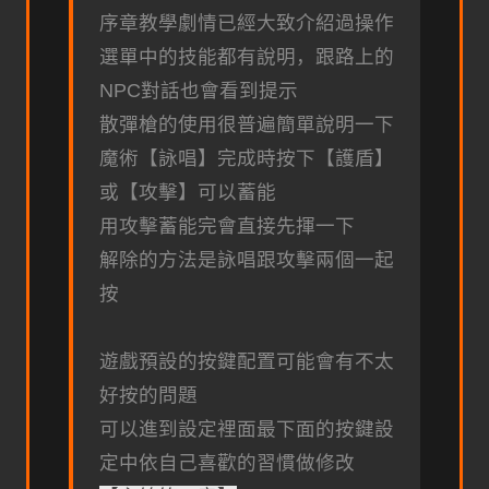
序章教學劇情已經大致介紹過操作
選單中的技能都有說明，跟路上的
NPC對話也會看到提示
散彈槍的使用很普遍簡單說明一下
魔術【詠唱】完成時按下【護盾】
或【攻擊】可以蓄能
用攻擊蓄能完會直接先揮一下
解除的方法是詠唱跟攻擊兩個一起
按
遊戲預設的按鍵配置可能會有不太
好按的問題
可以進到設定裡面最下面的按鍵設
定中依自己喜歡的習慣做修改