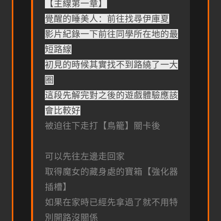
【主線第一章】
覺醒的睡美人：前往找尋伊庫夏
影片紀錄一下前往同學所在地的最
短路線
初見的時候其實找不到路繞了一大
圈
這段先解完對之後的遊戲體驗應該
會比較好
被迫往下走打【鳥籠】關卡後
可以先往左邊走回家
取得魔女的藏身處的寶箱【強化器
插槽】
如果在家時已經先拿過了就不用特
別開路沒關係