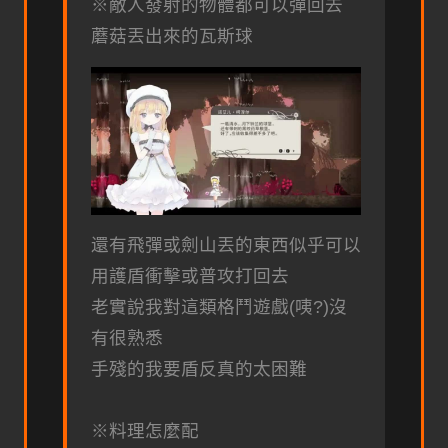
※敵人發射的物體都可以彈回去
蘑菇丟出來的瓦斯球
還有飛彈或劍山丟的東西似乎可以
用護盾衝擊或普攻打回去
老實說我對這類格鬥遊戲(咦?)沒
有很熟悉
手殘的我要盾反真的太困難
※料理怎麼配