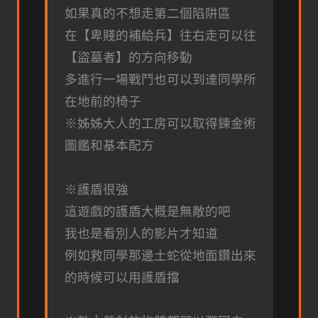
如果真的不想走第二個陷阱區
在【卑賤的補給兵】往右走可以往
【盜墓者】的方向移動
多進行一場戰鬥也可以到達同學所
在地前的椅子
※姊姊大人的工房可以取得鍊金術
圖鑑和基本配方
※護盾很強
這遊戲的護盾大概是無敵的吧
我也是看別人的影片才知道
例如救同學那邊土蛇從地面鑽出來
的時候可以用護盾擋