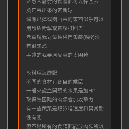
※敵人發射的物體都可以彈回去
蘑菇丟出來的瓦斯球
還有飛彈或劍山丟的東西似乎可以
用護盾衝擊或普攻打回去
老實說我對這類格鬥遊戲(咦?)沒
有很熟悉
手殘的我要盾反真的太困難
※料理怎麼配
不同的食材有各自的乘區
一般來說血開頭的水果是加HP
取得較困難的肉類會加攻擊力
有一些蔬菜是跟詠唱速度和異常耐
性有關
但不是所有的食譜都能放肉類所以