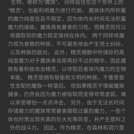
生物，被称为“魔族”。 同样居住在这个世界上的
“精灵”，也能利用魔力进行代谢。 魔族体内所积蓄
的魔力纯度低且不稳定，因为体内长时间无法积蓄
魔力的缘故，魔族具有暴食的习性。而精灵则可以
将摄取到的魔力稳定保持在体内。 两个同样将魔
力视为食粮的种族，不可避免地会产生领土纠纷，
以及种族的敌对。 此外，精灵细胞中所储存的高
纯度魔力对于魔族来说是再好不过的精华，因此魔
族有着积极攻击精灵，以夺取后者体内魔力的生物
本能。 精灵是拥有智能和文明的种族，不像受兽
性支配的魔族一样落后。 但如果精灵不慎被魔族
捕食，仍然会因为魔力被吸取而变得非常虚弱，难
以承受哪怕一点点冲击。 另外，由于无法长时间
存储魔力的魔族常常暴食摄取过量的魔力，一些个
体也时常出现失真的巨大化等异变，并产生意料之
外的战斗力。 因此，作为精灵，在森林和洞穴里