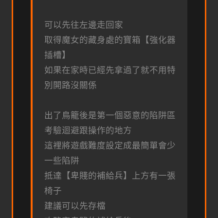
可以先往左邊走回家
取得魔女的藏身處的寶箱【強化器
插槽】
如果在家時已經先拿過了就不用特
別開路沒關係
出了鳥籠後是第一個惡意的陷阱區
考驗迴避跟操作的地方
這裡將遊戲難度設定成最簡單會少
一些陷阱
抵達【卑賤的補給兵】上方有一張
椅子
建議可以先存檔