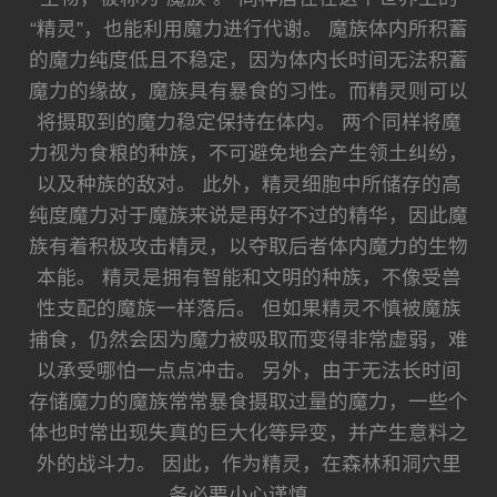
“精灵”，也能利用魔力进行代谢。 魔族体内所积蓄
的魔力纯度低且不稳定，因为体内长时间无法积蓄
魔力的缘故，魔族具有暴食的习性。而精灵则可以
将摄取到的魔力稳定保持在体内。 两个同样将魔
力视为食粮的种族，不可避免地会产生领土纠纷，
以及种族的敌对。 此外，精灵细胞中所储存的高
纯度魔力对于魔族来说是再好不过的精华，因此魔
族有着积极攻击精灵，以夺取后者体内魔力的生物
本能。 精灵是拥有智能和文明的种族，不像受兽
性支配的魔族一样落后。 但如果精灵不慎被魔族
捕食，仍然会因为魔力被吸取而变得非常虚弱，难
以承受哪怕一点点冲击。 另外，由于无法长时间
存储魔力的魔族常常暴食摄取过量的魔力，一些个
体也时常出现失真的巨大化等异变，并产生意料之
外的战斗力。 因此，作为精灵，在森林和洞穴里
务必要小心谨慎。