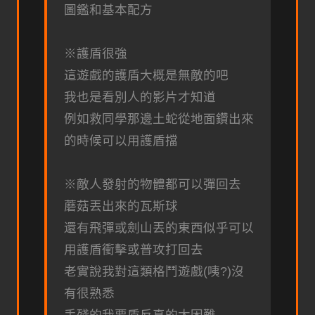
圖鑑和基本配方
※護盾很強
這遊戲的護盾大概是無敵的吧
我也是看別人的影片才知道
例如救同學那邊土蛇從地面鑽出來
的時候可以用護盾擋
※敵人發射的物體都可以彈回去
蘑菇丟出來的瓦斯球
還有飛彈或劍山丟的東西似乎可以
用護盾衝擊或普攻打回去
老實說我對這類格鬥遊戲(咦?)沒
有很熟悉
手殘的我要盾反真的太困難