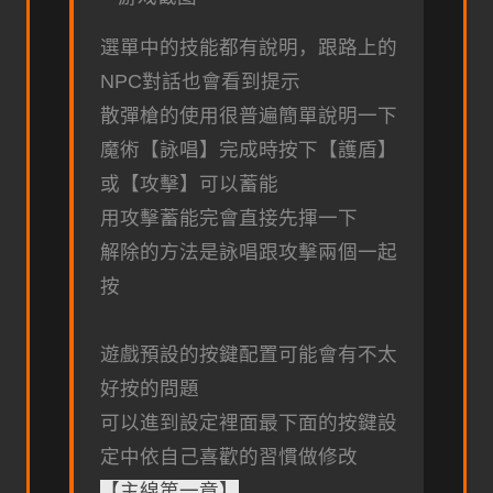
選單中的技能都有說明，跟路上的
NPC對話也會看到提示
散彈槍的使用很普遍簡單說明一下
魔術【詠唱】完成時按下【護盾】
或【攻擊】可以蓄能
用攻擊蓄能完會直接先揮一下
解除的方法是詠唱跟攻擊兩個一起
按
遊戲預設的按鍵配置可能會有不太
好按的問題
可以進到設定裡面最下面的按鍵設
定中依自己喜歡的習慣做修改
【主線第一章】