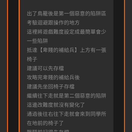
出了鳥籠後是第一個惡意的陷阱區
考驗迴避跟操作的地方
這裡將遊戲難度設定成最簡單會少
一些陷阱
抵達【卑賤的補給兵】上方有一張
椅子
建議可以先存檔
攻略完卑賤的補給兵後
建議先坐回椅子存檔
繼續往下走就是第二個惡意的陷阱
這邊改難度就沒有變化了
通過後往右往下走就會來到同學所
在地前的椅子了